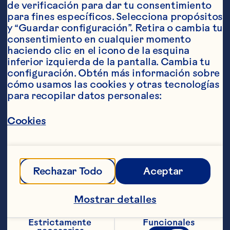
de verificación para dar tu consentimiento 
para fines específicos. Selecciona propósitos 
y “Guardar configuración”. Retira o cambia tu 
consentimiento en cualquier momento 
haciendo clic en el icono de la esquina 
inferior izquierda de la pantalla. Cambia tu 
configuración. Obtén más información sobre 
Ingredientes
cómo usamos las cookies y otras tecnologías 
Triangulitos 1 ½ tazas de harina 1 taza de avena 
para recopilar datos personales:
para cocinar ¼ de taza de azúcar 2 
cucharaditas de polvo para hornear ½ 
cucharadita de sal 1 ½ cucharaditas de 
Cookies
ralladura de naranja ¼ de taza de mantequilla o 
margarina ½ taza de leche light ¼ de taza de 
yogurt sin grasa ¼ de taza de huevos ¾ de taza 
de Craisins® cranberries deshidratados orginal 
de Ocean Spray®
Topping 2 cucharaditas de 
Rechazar Todo
Aceptar
azúcar morena (opcional)
Pasos
Mostrar detalles
Estrictamente 
Funcionales