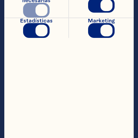
Precalienta el horno a 176 °C. Combina 
necesarias
los primeros seis ingredientes en un 
tazón para mezclar. Incorpora utilizando 
un tenedor los ingredientes secos con la 
Estadísticas
Marketing
mantequilla o margarina hasta que la 
mezcla tenga el tamaño de pequeñas 
bolitas parecidas a los chícharos. 
Combina la leche, yogurt y huevos en un 
tazón para mezclar. Agrega a los 
ingredientes secos y revuelve 
completamente. Por último agrega 
Craisins® cranberries deshidratados 
orginal de Ocean Spray®. Esparce la masa 
en un círculo en una charola para 
hornear. Coloca si quieres azúcar morena 
sobre la masa. Corta en 8 triangulitos. 
Hornea de 30 a 35 minutos o hasta que 
estén dorados. Remueve del horno los 
triangulitos y vuelve a cortar. Raciones 
aproximadas: 8 galletas