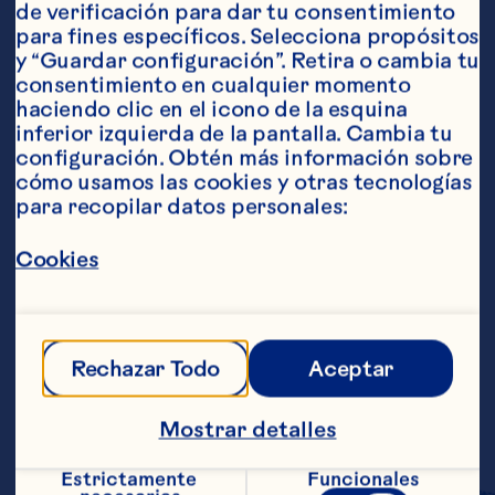
de verificación para dar tu consentimiento 
para fines específicos. Selecciona propósitos 
y “Guardar configuración”. Retira o cambia tu 
consentimiento en cualquier momento 
Ingredientes
haciendo clic en el icono de la esquina 
1 botella de 1.89 litros de bebida de cranberry 
inferior izquierda de la pantalla. Cambia tu 
de Ocean Spray® 1 taza de jugo de naranja 2 
configuración. Obtén más información sobre 
tazas de jugo de limón o agua mineral 
cómo usamos las cookies y otras tecnologías 
Rebanadas de limón y naranja como 
para recopilar datos personales:
decoración
Pasos
Cookies
Mezclar la bebida de cranberry de 
Ocean Spray® y el jugo de naranja en un 
recipiente grande. Antes de servir 
Rechazar Todo
Aceptar
mezclar con el agua mineral. Decorar con 
las rebanadas de limón y naranja. 
Mostrar detalles
Raciones aproximadas: 11
Estrictamente 
Funcionales