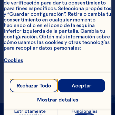
de verificación para dar tu consentimiento 
para fines específicos. Selecciona propósitos 
Ingredientes
y “Guardar configuración”. Retira o cambia tu 
30 ml (1 onza) de Ocean Spray® Bebida de 
consentimiento en cualquier momento 
cranberry 60 ml (2 onzas) de pisco 30 ml (1 
haciendo clic en el icono de la esquina 
onza) de jugo de limón recién exprimido 1 clara 
inferior izquierda de la pantalla. Cambia tu 
de huevo
configuración. Obtén más información sobre 
Pasos
cómo usamos las cookies y otras tecnologías 
para recopilar datos personales:
Colocar todos los ingredientes en una 
Cookies
coctelera con hielo. Agitar la coctelera 
hasta que esté todo completamente 
mezclado y la clara de huevo esté 
espumosa. Colar y servir en un vaso.
Rechazar Todo
Aceptar
Mostrar detalles
Estrictamente 
Funcionales