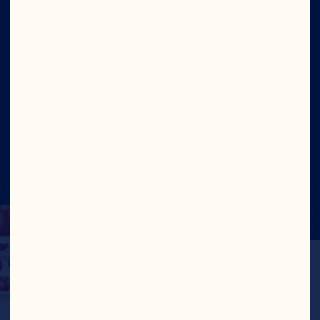
Ingredientes
Sitio
Social
©2026 Ocean Spray
Términos de Uso
Legal
Politica de Privacidad
Cookies
Actualizar el consentimiento