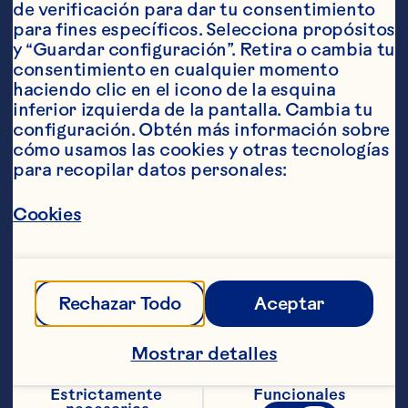
de verificación para dar tu consentimiento 
para fines específicos. Selecciona propósitos 
y “Guardar configuración”. Retira o cambia tu 
consentimiento en cualquier momento 
Ingredientes
haciendo clic en el icono de la esquina 
1 paquete de 425 gramos de costra para pay 
inferior izquierda de la pantalla. Cambia tu 
congelada 1 lata de 600 gramos de relleno de 
configuración. Obtén más información sobre 
manzana para pay 1 taza Craisins® cranberries 
cómo usamos las cookies y otras tecnologías 
deshidratados orginal de Ocean Spray® ¼ taza 
para recopilar datos personales:
de nuez picadas (opcional) 1 cucharada de 
canela 1 cucharada de azúcar
Pasos
Cookies
Calienta el horno a 205 °C, saca la costra 
para pay y aplasta las orillas firmemente. 
Rechazar Todo
Aceptar
Colócala en una molde para pay de 23 
centímetros de diámetro. Combina 
Mostrar detalles
todos los ingredientes en un tazón 
mediano junto con los Craisins® 
Estrictamente 
Funcionales
cranberries deshidratados orginal de 