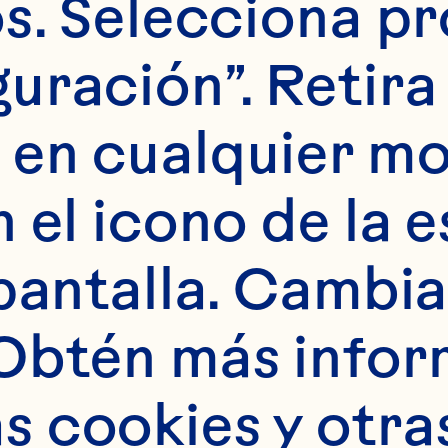
s. Selecciona pr
Bebida de cranberr
uración”. Retira 
 con gas
 en cualquier m
 el icono de la e
pantalla. Cambia 
Obtén más infor
in y el jugo de l
 cookies y otras