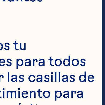
s tu 
s para todos 
las casillas de 
as de jugo de 
imiento para 
onzas) de 