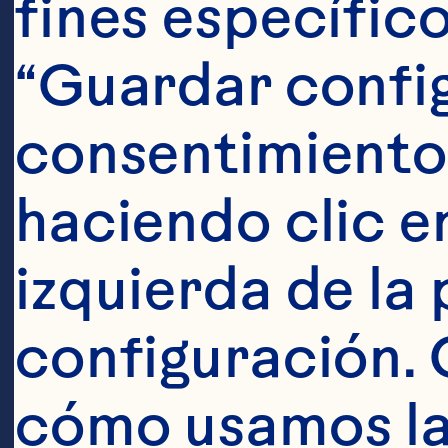
fines específico
Ocean Spray® 
“Guardar config
onzas) de agua
consentimiento
Pasos
haciendo clic en
izquierda de la 
configuración. 
Combinar el g
cómo usamos las