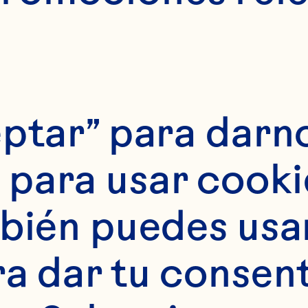
ptar” para darno
para usar cookie
tes
bién puedes usar 
) de gin 2 cucharad
ra dar tu consent
xprimido 200 ml (7 