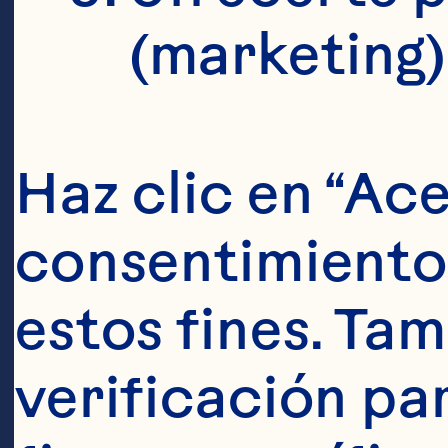
(marketing)
Haz clic en “Ace
consentimiento 
Ingredien
estos fines. Tam
60 ml (2 onzas
verificación pa
limón recién e