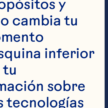
opósitos y 
y 60 ml (2 
o cambia tu 
omento 
squina inferior 
tu 
mación sobre 
imón en un 
 tecnologías 