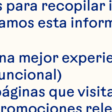
para recopilar 
samos esta infor
na mejor experie
funcional)
áginas que visita
romociones rele