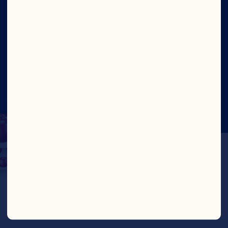
Social
©2026 Ocean Spray
Términos de Uso
Legal
Politica de Privacidad
Cookies
Actualizar el consentimiento