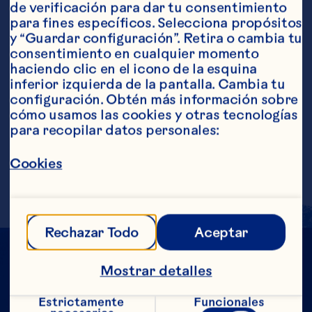
de verificación para dar tu consentimiento 
Ingredientes
para fines específicos. Selecciona propósitos 
2 oz de Bebida de cranberry baja en calorías 1 
y “Guardar configuración”. Retira o cambia tu 
oz de jugo de toronja roja 1 oz de tequila blanco 
consentimiento en cualquier momento 
½ oz de jarabe natural
Pasos
haciendo clic en el icono de la esquina 
inferior izquierda de la pantalla. Cambia tu 
configuración. Obtén más información sobre 
cómo usamos las cookies y otras tecnologías 
Verter todos los ingredientes en una 
para recopilar datos personales:
coctelera y agitar o licuar con dos cubos 
de hielo. Endulzar a gusto. Servir en copa 
Cookies
Martini. Raciones aproximadas: 1
Rechazar Todo
Aceptar
Mostrar detalles
Estrictamente 
Funcionales