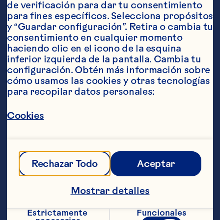
de verificación para dar tu consentimiento 
para fines específicos. Selecciona propósitos 
y “Guardar configuración”. Retira o cambia tu 
consentimiento en cualquier momento 
Ingredientes
haciendo clic en el icono de la esquina 
4 mitades de pechugas de pollo deshuesadas y 
inferior izquierda de la pantalla. Cambia tu 
sin piel 1/2 taza de Ocean Spray® Cranberry 
configuración. Obtén más información sobre 
Classic® Juice Drink 1/4 taza de jugo de naranja 
cómo usamos las cookies y otras tecnologías 
2 cucharadas de tequila 1 1/2 cucharaditas de 
para recopilar datos personales:
Sriracha (salsa de ají picante), uso fraccionado
Pasos
Cookies
Cortar cada pechuga de pollo a lo largo 
en 4 tiras. Se obtendrán 16 tiras en total. 
Mezclar el jugo de cranberry, el jugo de 
Rechazar Todo
Aceptar
naranja, el tequila y una cucharadita de 
Sriracha hasta que estén bien 
Mostrar detalles
integrados. Añadir las tiras de pollo y 
cubrirlas por completo; dejarlas en el 
Estrictamente 
Funcionales
adobo al menos una hora o hasta 4 horas 