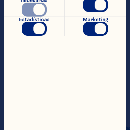
necesarias
en el refrigerador. (Si se usan brochetas 
de bambú, hay que sumergirlas en agua 
caliente al menos 30 minutos antes de 
Estadísticas
Marketing
usar). Calentar la parrilla a gas a 
temperatura máxima o hacer un fuego 
medio en una parrilla a carbón. Aceitar la 
rejilla. Escurrir el pollo y desechar el 
adobo. Colocar una tira de pollo en cada 
una de las 16 brochetas (20 cm). Colocar 
las brochetas sobre la parrilla y 
cocinarlas de un lado hasta que queden 
bien doradas, entre 4 y 5 minutos; luego 
girarlas y cocinarlas del otro lado hasta 
que se doren (entre 3 y 4 minutos más); 
rociar las brochetas con tu salsa 
favorita. Retirar las brochetas de la 
parrilla, poner sal y pimienta negra 
molida a gusto.