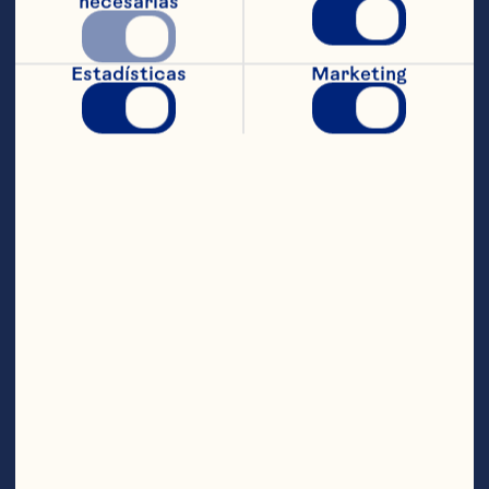
necesarias
extracto de vainilla. Utilizando una 
batidora eléctrica a media velocidad, 
agrega la mezcla líquida a los 
Estadísticas
Marketing
ingredientes secos hasta que estén 
ligeramente mezcladas. Añade los 
Craisins® cranberries deshidratados 
original de Ocean Spray® y las almendras. 
Mezcla completamente. En una 
superficie con harina, divide la masa en 
dos y moldea cada mitad hasta conseguir 
una figura de 35 cm de largo y 4 cm de 
ancho aproximadamente. Colócalas en 
una charola para hornear y hornea por 
30 minutos. Reduce la temperatura del 
horno a 150 °C. Corta el biscotti en 
rebanadas de 1.5 cm. Coloca las 
rebanadas en la charola para hornear 
nuevamente y hornea por 20 minutos. 
Déjalos enfriar. Raciones aproximadas: 
30