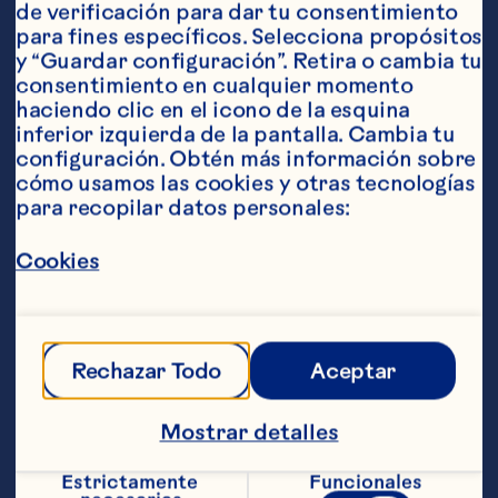
de verificación para dar tu consentimiento 
para fines específicos. Selecciona propósitos 
y “Guardar configuración”. Retira o cambia tu 
consentimiento en cualquier momento 
Ingredientes
haciendo clic en el icono de la esquina 
2 ¼ tazas de harina 1 taza de azúcar 1 
inferior izquierda de la pantalla. Cambia tu 
cucharadita de polvo para hornear ½ 
configuración. Obtén más información sobre 
cucharadita de bicarbonato de sodio 1 
cómo usamos las cookies y otras tecnologías 
cucharadita de canela ½ cucharadita de nuez 
para recopilar datos personales:
moscada 2 huevos 2 claras de huevo 1 
cucharadita de almendra o extracto de vainilla 
170 gramos de Craisins® cranberries 
Cookies
deshidratados orginal de Ocean Spray® ¾ de 
taza de almendras
Pasos
Rechazar Todo
Aceptar
Precalienta el horno a 160 °C. Combina 
todos los ingredientes secos en un tazón 
Mostrar detalles
mediano. En un tazón diferente bate los 
huevos, las claras y las almendras o el 
Estrictamente 
Funcionales