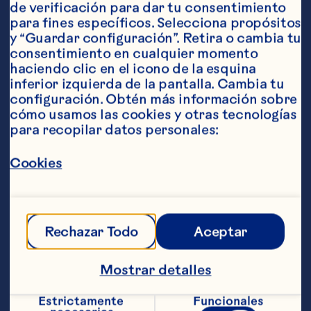
de verificación para dar tu consentimiento 
para fines específicos. Selecciona propósitos 
Ingredientes
y “Guardar configuración”. Retira o cambia tu 
230 ml (8 onzas) de Ocean Spray® Bebida de 
consentimiento en cualquier momento 
cranberry 1 trozo de rama de canela 3 
haciendo clic en el icono de la esquina 
cucharaditas de azúcar morena Una pizca de 
inferior izquierda de la pantalla. Cambia tu 
canela molida 2 cucharaditas de manteca 2 
configuración. Obtén más información sobre 
cucharadas de ron dorado, opcional
cómo usamos las cookies y otras tecnologías 
Pasos
para recopilar datos personales:
Cookies
Calentar el cóctel de jugo de cranberries 
o la bebida de cranberry y manzana con 
la rama de canela en una olla pequeña. 
Colocar el azúcar morena, la canela 
Rechazar Todo
Aceptar
molida, la manteca y el ron en una taza 
tipo jarrito. Verter la mezcla de 
cranberry caliente en la taza. Revolver 
Mostrar detalles
suavemente antes de servir. Rinde 
1 porción.
Estrictamente 
Funcionales