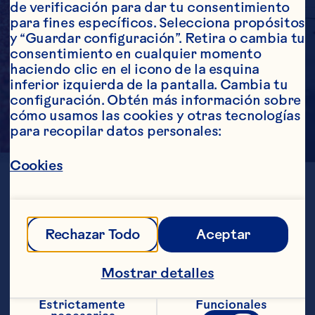
de verificación para dar tu consentimiento 
para fines específicos. Selecciona propósitos 
y “Guardar configuración”. Retira o cambia tu 
consentimiento en cualquier momento 
haciendo clic en el icono de la esquina 
inferior izquierda de la pantalla. Cambia tu 
configuración. Obtén más información sobre 
cómo usamos las cookies y otras tecnologías 
para recopilar datos personales:
Cookies
UBICACIÓN
Wisconsin
GENERACIÓN
Sexta
Rechazar Todo
Aceptar
ESTABLECIDO
1984
ACRES 
Mostrar detalles
81
CULTIVADAS
Estrictamente 
Funcionales