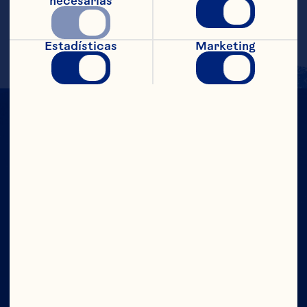
SOCIALES
necesarias
Estadísticas
Marketing
CON TODO
EL PODER