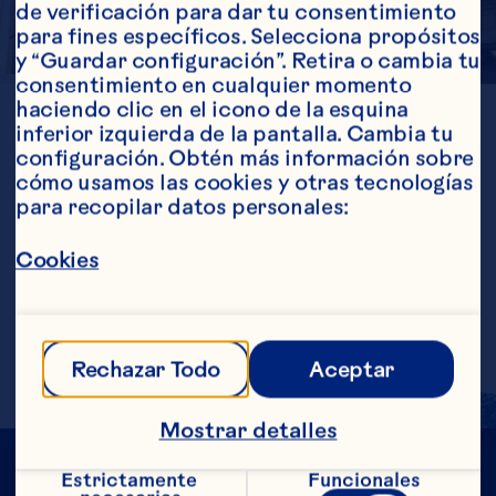
de verificación para dar tu consentimiento 
para fines específicos. Selecciona propósitos 
y “Guardar configuración”. Retira o cambia tu 
consentimiento en cualquier momento 
haciendo clic en el icono de la esquina 
UBICACIÓN
inferior izquierda de la pantalla. Cambia tu 
Washington
configuración. Obtén más información sobre 
GENERACIÓN
3rd
cómo usamos las cookies y otras tecnologías 
ESTABLECIDO
para recopilar datos personales:
1948
ACRES 
Cookies
198
CULTIVADAS
Rechazar Todo
Aceptar
Mostrar detalles
Estrictamente 
Funcionales