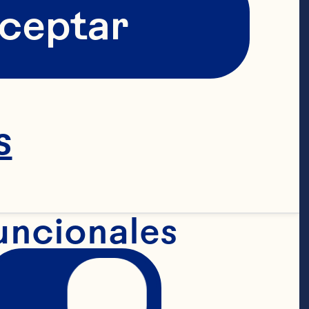
ceptar
s
uncionales