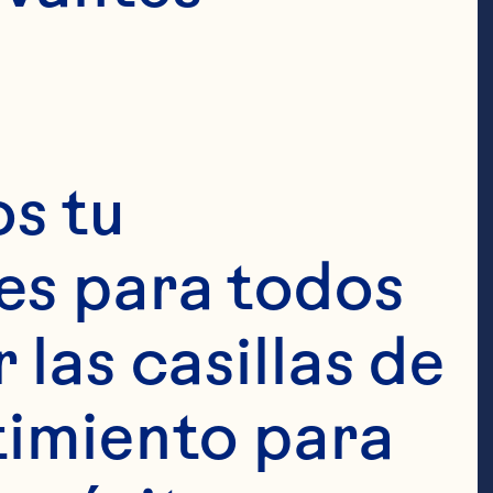
lzados 
randes 
ros productos 
s tu 
e y húmedo, 
s para todos 
dientes 
las casillas de 
ertificados.

imiento para 