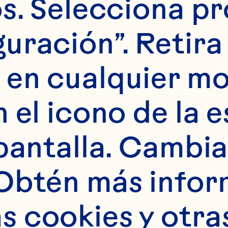
s. Selecciona pr
ta variedad se cult
uración”. Retira 
se elabora con cran
 en cualquier m
gánicos de primera 
 el icono de la e
anberries deshidra
pantalla. Cambia 
gánicos endulzados
Obtén más infor
bor de cranberry du
 cookies y otras
n un color rojo natu