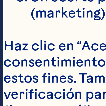
de
(marketing)
of
be
Haz clic en “Ace
tr
consentimiento 
el
estos fines. Tam
or
verificación pa