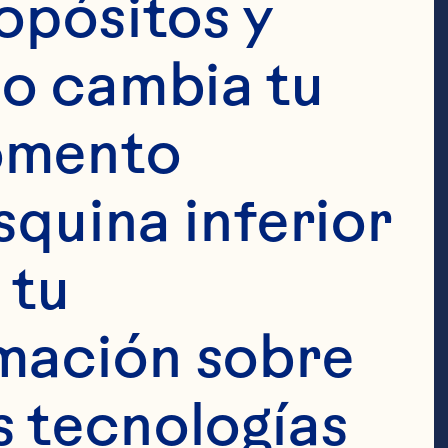
opósitos y 
iva en Canadá, 
o cambia tu 
berries 
omento 
calidad. Los 
squina inferior 
tados 
tu 
 ofrecen un 
mación sobre 
lce y ácido 
 tecnologías 
ral.
