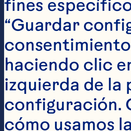
fines específico
Es
“Guardar config
y 
consentimiento
or
haciendo clic en
cr
izquierda de la 
or
configuración. 
sa
cómo usamos las
co