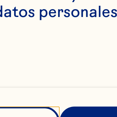
datos personales
n colesterol ni con
 agregado perfecto
riedad de aplicacio