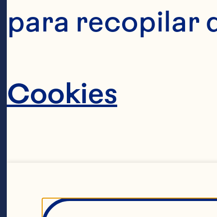
para recopilar 
Si
Cookies
un
va