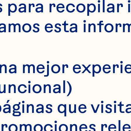
para recopilar 
samos esta infor
na mejor experie
funcional)
áginas que visita
s cranberries orgán
romociones rele