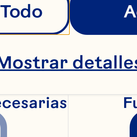
 Todo
A
Mostrar detalle
ecesarias
F