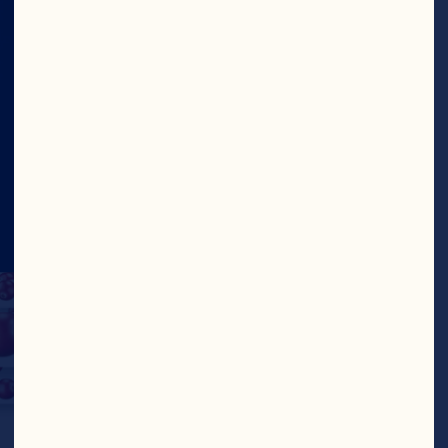
Sitio
Social
©2026 Ocean Spray
Términos de Uso
Legal
Politica de Privacidad
Cookies
Actualizar el consentimiento