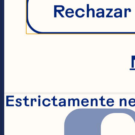
CRAN
Rechazar
El co
Estrictamente n
Ocean
ácido 