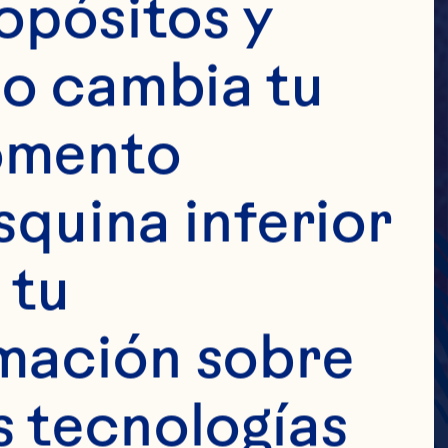
opósitos y 
o cambia tu 
omento 
squina inferior 
tu 
mación sobre 
 tecnologías 