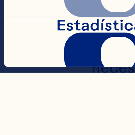
crear 
Estadístic
Ocean
conce
necesi