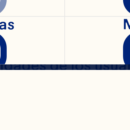
jugos atractivos y 
as
 Spray ofrece vari
ntrados para las di
dades de los usuari