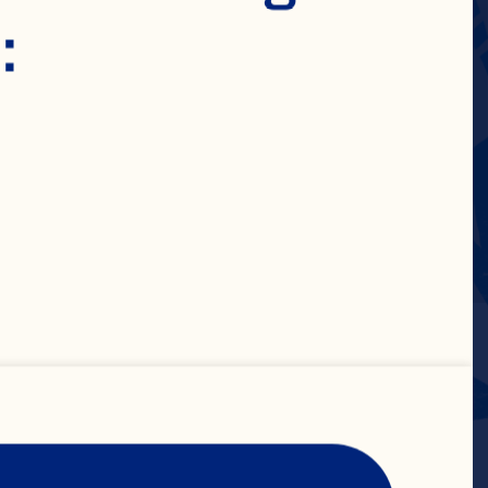
:
O
DE