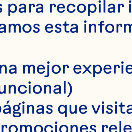
para recopilar 
samos esta infor
na mejor experie
funcional)
áginas que visita
romociones rele