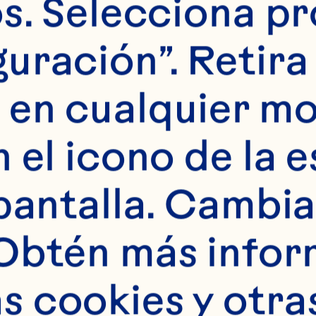
s. Selecciona pr
uración”. Retira 
 en cualquier m
 el icono de la e
pantalla. Cambia 
Obtén más infor
 cookies y otras