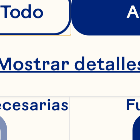
BERRIE
 Todo
A
Mostrar detalle
ncentrado de cranb
ecesarias
F
 Spray® agrega el t
y el color rojo int