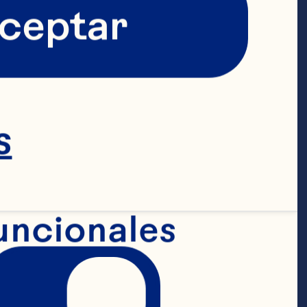
S
ceptar
s
erries de 
uncionales
ípico sabor 
enso para 