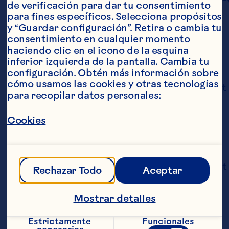
de verificación para dar tu consentimiento 
Généreux P, Richard V, Guay V, Roy D, 
para fines específicos. Selecciona propósitos 
Desjardins Y. Short term supplementation 
y “Guardar configuración”. Retira o cambia tu 
with cranberry extract modulates gut 
consentimiento en cualquier momento 
microbiota in human and displays a 
haciendo clic en el icono de la esquina 
bifidogenic effect. NPJ Biofilms 
inferior izquierda de la pantalla. Cambia tu 
Microbiomes 2024;10(1):18. doi: 
configuración. Obtén más información sobre 
10.1038/s41522-024-00493-w.
cómo usamos las cookies y otras tecnologías 
Li ZX, Ma JL, Guo Y, Liu WD, Li M, Zhang LF, et 
para recopilar datos personales:
al. Suppression of Helicobacter pylori 
infection by daily cranberry intake: A 
Cookies
double-blind, randomized, placebo-
controlled trial. Journal of 
Gastroenterology and Hepatology 
2021;36(4):927-935. doi: 10.1111/jgh.15212.
Othaim AA, Marasini D, Carbonero F. Impact 
Rechazar Todo
Aceptar
of cranberry juice consumption on gut and 
vaginal microbiota in postmenopausal 
Mostrar detalles
women. Food Frontiers 2021;2(3):282-293. 
doi: 10.1002/fft2.76.
Rodríguez-Morató J, Matthan NR, Liu J, de 
Estrictamente 
Funcionales